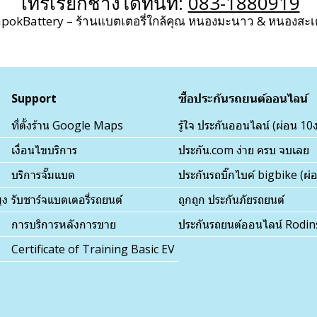
โทรเรียกช่างได้ทันที:
083-1880919
pokBattery – ร้านแบตเตอรี่ใกล้คุณ หนองมะนาว & หนองสะ
Support
ซื้อประกันรถยนต์ออนไลน์
ที่ตั้งร้าน Google Maps
รู้ใจ ประกันออนไลน์ (ผ่อน 10
เงื่อนไขบริการ
ประกัน.com ง่าย ครบ จบเลย
บริการจั๊มแบต
ประกันรถบิ๊กไบค์ bigbike (ผ
ุง
รับชาร์จแบตเตอรี่รถยนต์
ถูกถูก ประกันภัยรถยนต์
การบริการหลังการขาย
ประกันรถยนต์ออนไลน์ Rodi
Certificate of Training Basic EV