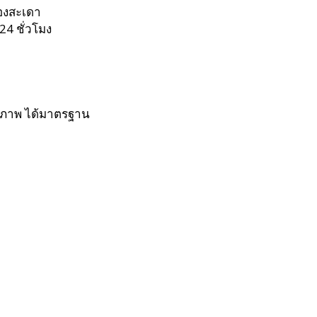
นองสะเดา
24 ชั่วโมง
ละมุง
คุณภาพ ได้มาตรฐาน
า