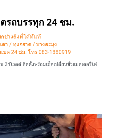
บตรถบรรทุก 24 ชม.
ช่างถึงที่ได้ทันที
ดา / ทุ่งกราด / บางละมุง
ยนแบต 24 ชม. โทร 083-1880919
24โวลต์ ติดตั้งพร้อมเช็คเปลี่ยนขั้วแบตเตอรี่ให้