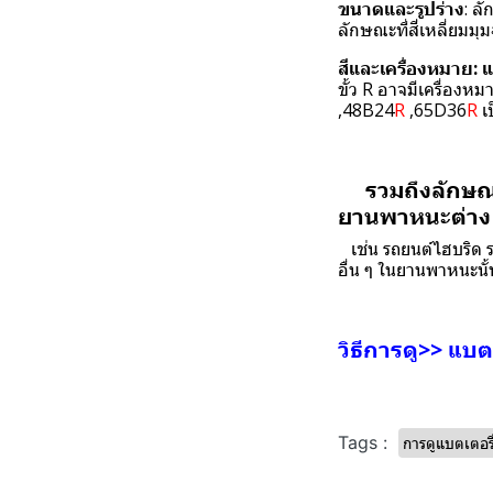
ขนาดและรูปร่าง
: ล
ลักษณะที่สี่เหลี่ยมม
สีและเครื่องหมาย:
แ
ขั้ว R อาจมีเครื่องหม
,48B24
R
,65D36
R
เป
รวมถึงลักษณะทั
ยานพาหนะต่าง ๆ
เช่น รถยนต์ไฮบริด ร
อื่น ๆ ในยานพาหนะนั
วิธีการดู>>
แบตเ
Tags :
การดูแบตเตอรี่