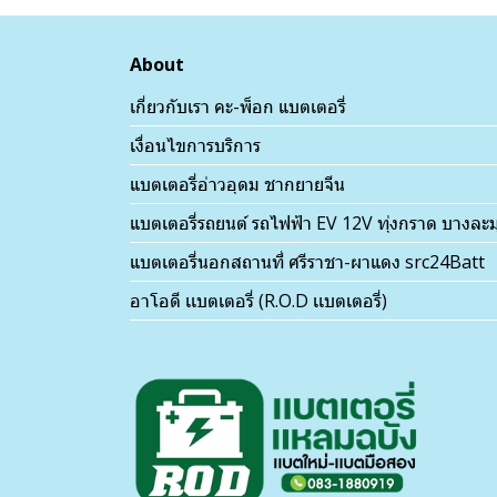
About
เกี่ยวกับเรา คะ-พ็อก แบตเตอรี่
เงื่อนไขการบริการ
แบตเตอรี่อ่าวอุดม ชากยายจีน
แบตเตอรี่รถยนต์ รถไฟฟ้า EV 12V ทุ่งกราด บางละม
แบตเตอรี่นอกสถานที่ ศรีราชา-ผาแดง src24Batt
อาโอดี เเบตเตอรี่ (R.O.D เเบตเตอรี่)