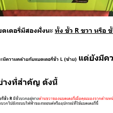
บตเตอรี่มีสองฝั่งนะ
ทั้ง ขั้ว R ขวา หรือ ข
แต่ยังมี
 จะมีความคล้ายกับแบตเตอรี่ขั้ว L (ซ้าย)
างที่สำคัญ ดังนี้
ี่ขั้ว R
มีขั้วบวกอยู่ทาง
ด้านขวาของแบตเตอรี่เมื่อคุณมองจากด้านหน
ฟ้าบวกไปยังระบบไฟฟ้าของรถยนต์หรืออุปกรณ์ที่ใช้แบตเตอรี่นี้