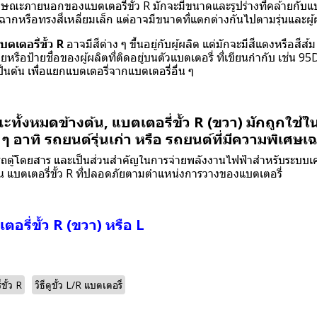
ักษณะภายนอกของแบตเตอรี่ขั้ว R มักจะมีขนาดและรูปร่างที่คล้ายกับแบต
ุมฉากหรือทรงสี่เหลี่ยมเล็ก แต่อาจมีขนาดที่แตกต่างกันไปตามรุ่นและผู้
บตเตอรี่ขั้ว R
อาจมีสีต่าง ๆ ขึ้นอยู่กับผู้ผลิต แต่มักจะมีสีแดงหรือสีส้ม
ายหรือป้ายชื่อของผู้ผลิตที่ติดอยู่บนตัวแบตเตอรี่ ที่เขียนกำกับ เช่น 9
็นต้น เพื่อแยกแบตเตอรี่จากแบตเตอรี่อื่น ๆ
้งหมดข้างต้น, แบตเตอรี่ขั้ว R (ขวา) มักถูกใช้
 อาทิ รถยนต์รุ่นเก่า หรือ รถยนต์ที่มีความพิเศษเ
ถตู้โดยสาร และเป็นส่วนสำคัญในการจ่ายพลังงานไฟฟ้าสำหรับระบบเค
้น แบตเตอรี่ขั้ว R ที่ปลอดภัยตามตำแหน่งการวางของแบตเตอรี่
ตอรี่ขั้ว R (ขวา) หรือ L
ขั้ว R
วิธีดูขั้ว L/R แบตเตอรี่