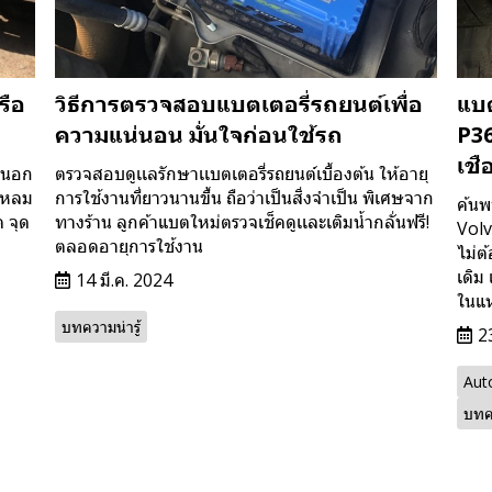
รือ
วิธีการตรวจสอบแบตเตอรี่รถยนต์เพื่อ
แบต
ความแน่นอน มั่นใจก่อนใช้รถ
P36
เชื
ารนอก
ตรวจสอบดูเเลรักษาเเบตเตอรี่รถยนต์เบื้องต้น ให้อายุ
แหลม
การใช้งานที่ยาวนานขึ้น ถือว่าเป็นสิ่งจำเป็น พิเศษจาก
ค้นพ
 จุด
ทางร้าน ลูกค้าแบตใหม่ตรวจเช็คดูเเละเติมน้ำกลั่นฟรี!
Volv
ตลอดอายุการใช้งาน
ไม่ต
เดิม
14 มี.ค. 2024
ในแห
บทความน่ารู้
2
Aut
บทค