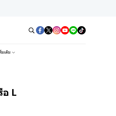
พิ่มเติม
ือ L