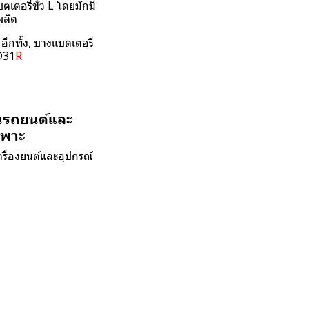
เตอรี่ขั้ว L โดยมักมี
ผลิต
 อีกทั้ง, บางแบตเตอรี่
5D31
R
ในรถยนต์และ
ฉพาะ
รื่องยนต์และอุปกรณ์