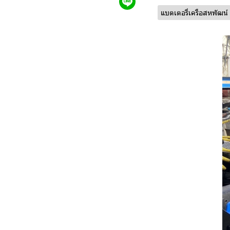
แบตเตอรี่เครือสหพัฒน์