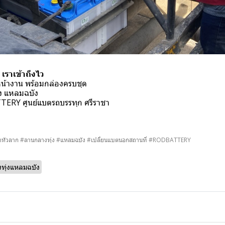
ราเข้าถึงไว
งหน้างาน พร้อมกล่องครบชุด
่ง แหลมฉบัง
ERY ศูนย์แบตรถบรรทุก ศรีราชา
รถหัวลาก #ลานกลางทุ่ง #แหลมฉบัง #เปลี่ยนแบตนอกสถานที่ #RODBATTERY
งทุ่งแหลมฉบัง