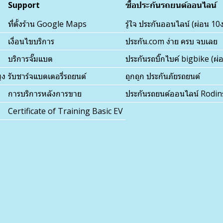
Support
ซื้อประกันรถยนต์ออนไลน์
ที่ตั้งร้าน Google Maps
รู้ใจ ประกันออนไลน์ (ผ่อน 10
เงื่อนไขบริการ
ประกัน.com ง่าย ครบ จบเลย
บริการจั๊มแบต
ประกันรถบิ๊กไบค์ bigbike (ผ
ุง
รับชาร์จแบตเตอรี่รถยนต์
ถูกถูก ประกันภัยรถยนต์
การบริการหลังการขาย
ประกันรถยนต์ออนไลน์ Rodi
Certificate of Training Basic EV