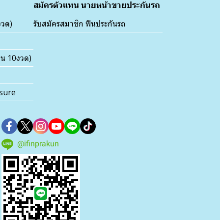
สมัครตัวแทน นายหน้าขายประกันรถ
งวด)
รับสมัครสมาชิก ฟินประกันรถ
่อน 10งวด)
nsure
@ifinprakun