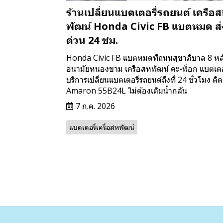
ร้านเปลี่ยนแบตเตอรี่รถยนต์ เครือ
พัฒน์ Honda Civic FB แบตหมด ส่
ด่วน 24 ชม.
Honda Civic FB แบตหมดที่ถนนสุขาภิบาล 8 หล
อนามัยหนองขาม เครือสหพัฒน์ คะ-พ็อก แบตเตอร
บริการเปลี่ยนแบตเตอรี่รถยนต์ถึงที่ 24 ชั่วโมง ติดต
Amaron 55B24L ไม่ต้องเติมน้ำกลั่น
7 ก.ค. 2026
แบตเตอรี่เครือสหพัฒน์