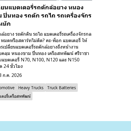
ี่ยนแบตเตอรี่รถตักล้อยาง หนอง
 ปิ่นทอง รถตัก รถไถ รถเครื่องจักร
หนัก
กล้อยาง รถตักดิน รถไถ แบตเตอรี่รถเครื่องจักรกล
 หมดหรือสตาร์ทไม่ติด? คะ-พ็อก แบตเตอรี่ ให้
ารเปลี่ยนแบตเตอรี่รถตักล้อยางถึงหน้างาน
คลุม หนองขาม ปิ่นทอง เครือสหพัฒน์ ศรีราชา
มแบตเตอรี่ N70, N100, N120 และ N150
 24 ชั่วโมง
3 ก.ค. 2026
omotive
Heavy Trucks
Truck Batteries
ตอรี่เครือสหพัฒน์