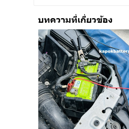
บทความที่เกี่ยวข้อง