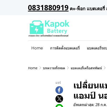
0831880919
คะ-พ็อก แบตเตอรี่ 
Home
การติดตั้งแบตเตอรี่
แบตเตอรี่รถ
Home
บทความทั้งหมด
แบตเตอรี่เครือสหพัฒน์
เปลี่ยนแ
แชร์
แอมป์ น
อัพเดทล่าสุด: 28 ก.ค