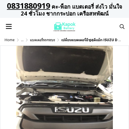
0831880919
คะ-พ็อก แบตเตอรี่ ส่งไว มั่นใจ
24 ชั่วโมง ชากกระปอก เครือสหพัฒน์
Home
...
แบตเตอรี่รถกระบะ
เปลี่ยนแบตเตอรี่อีซูสุดีเเม็ก ISUZU D MAX 1.9 ถอพักถนนจุกกะเฌอ บึง