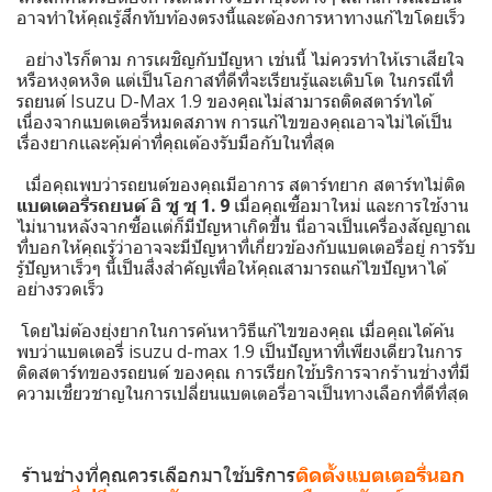
อาจทำให้คุณรู้สึกทับท้องตรงนี้และต้องการหาทางแก้ไขโดยเร็ว
อย่างไรก็ตาม การเผชิญกับปัญหา เช่นนี้ ไม่ควรทำให้เราเสียใจ
หรือหงุดหงิด แต่เป็นโอกาสที่ดีที่จะเรียนรู้และเติบโต ในกรณีที่
รถยนต์ Isuzu D-Max 1.9 ของคุณไม่สามารถติดสตาร์ทได้
เนื่องจากแบตเตอรี่หมดสภาพ การแก้ไขของคุณอาจไม่ได้เป็น
เรื่องยากเเละคุ้มค่าที่คุณต้องรับมือกับในที่สุด
เมื่อคุณพบว่ารถยนต์ของคุณมีอาการ สตาร์ทยาก สตาร์ทไม่ติด
แบตเตอรี่รถยนต์ อิ ซู ซุ 1. 9
เมื่อคุณซื้อมาใหม่ และการใช้งาน
ไม่นานหลังจากซื้อเเต่ก็มีปัญหาเกิดขึ้น นี่อาจเป็นเครื่องสัญญาณ
ที่บอกให้คุณรู้ว่าอาจจะมีปัญหาที่เกี่ยวข้องกับแบตเตอรี่อยู่ การรับ
รู้ปัญหาเร็วๆ นี้เป็นสิ่งสำคัญเพื่อให้คุณสามารถแก้ไขปัญหาได้
อย่างรวดเร็ว
โดยไม่ต้องยุ่งยากในการค้นหาวิธีแก้ไขของคุณ เมื่อคุณได้ค้น
พบว่า
แบตเตอรี่ isuzu d-max 1.9
เป็นปัญหาที่เพียงเดียวในการ
ติดสตาร์ทของรถยนต์ ของคุณ การเรียกใช้บริการจากร้านช่างที่มี
ความเชี่ยวชาญในการเปลี่ยนแบตเตอรี่อาจเป็นทางเลือกที่ดีที่สุด
ร้านช่างที่คุณควรเลือกมาใช้บริการ
ติดตั้งแบตเตอรี่นอก