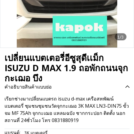
1/3
เปลี่ยนแบตเตอรี่อีซูสุดีเเม็ก
ISUZU D MAX 1.9 ถอพักถนนจุก
กะเฌอ บึง
คำอธิบายสินค้าแบบย่อ
เรียกช่างมาเปลี่ยนแบตรถ isuzu d-max เครือสหพัฒน์
แบตเตอรี่ ชุมชนชุมชนวัดจุกกะเฌอ 3K MAX LN3-DIN75 ขั้ว
จม MF 75Ah จุกกะเฌอ แหลมฉบัง ชากกระปอก ติดตั้ง นอก
สถานที่ 24ชั่วโมง โทร 0831880919
แบรนด์:
3K แบตเตอรี่