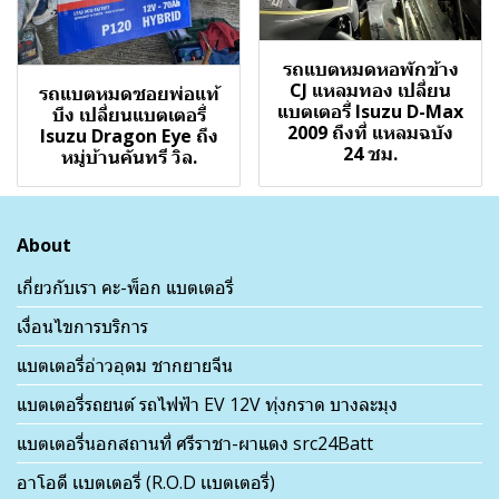
รถแบตหมดหอพักข้าง
CJ แหลมทอง เปลี่ยน
รถแบตหมดซอยพ่อแท้
แบตเตอรี่ Isuzu D-Max
บึง เปลี่ยนแบตเตอรี่
2009 ถึงที่ แหลมฉบัง
Isuzu Dragon Eye ถึง
24 ชม.
หมู่บ้านคันทรี วิล.
About
เกี่ยวกับเรา คะ-พ็อก แบตเตอรี่
เงื่อนไขการบริการ
แบตเตอรี่อ่าวอุดม ชากยายจีน
แบตเตอรี่รถยนต์ รถไฟฟ้า EV 12V ทุ่งกราด บางละมุง
แบตเตอรี่นอกสถานที่ ศรีราชา-ผาแดง src24Batt
อาโอดี เเบตเตอรี่ (R.O.D เเบตเตอรี่)