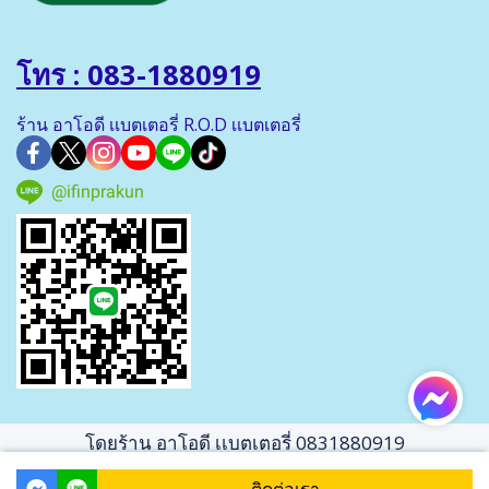
โทร : 083-1880919
ร้าน อาโอดี เเบตเตอรี่ R.O.D เเบตเตอรี่
@ifinprakun
โดยร้าน อาโอดี เเบตเตอรี่ 0831880919
ผู้เข้าชมวันนี้
561