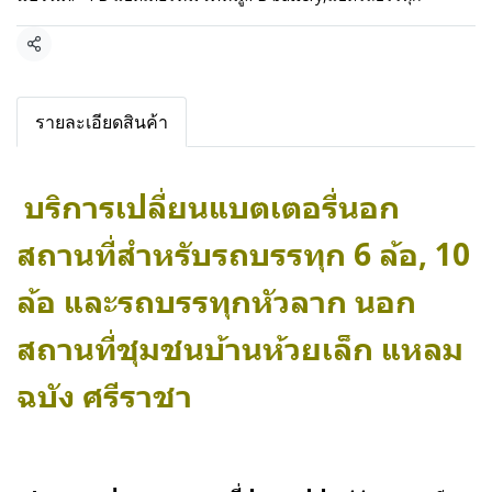
แชร์
รายละเอียดสินค้า
บริการเปลี่ยนแบตเตอรี่นอก
สถานที่สำหรับรถบรรทุก 6 ล้อ, 10
ล้อ และรถบรรทุกหัวลาก นอก
สถานที่ชุมชนบ้านห้วยเล็ก แหลม
ฉบัง ศรีราชา