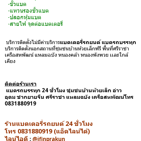
-ขั้วแบต
-แหวนรองขั้วแบต
-ปลอกหุ้มแบต
-สายไฟ จุดต่อแบตเตอรี่
บริการติดตั้งไม่มีค่าบริการ
แบตเตอรี่รถยนต์
แบตรถบรรทุก
บริการติดตั้งนอกสถานที่ชุมชนบ้านห้วยเล็กฟรี พื้นที่ศรีราชา
เครือสหพัฒน์ แหลมฉบัง หนองคล้า หนองพังพวย เเละใกล้
เคียง
ติดต่อร้านเรา
แบตรถบรรทุก 24 ชั่วโมง ชุมชนบ้านห้วยเล็ก อ่าว
อุดม ชากยายจีน ศรีราชา แหลมฉบัง เครือสหพัฒน์โทร
0831880919
ร้านแบตเตอรี่รถยนต์ 24 ชั่วโมง
โทร 0831880919 (แอ็ดไลน์ได้)
ไลน์ไอดี
:
@ifinprakun