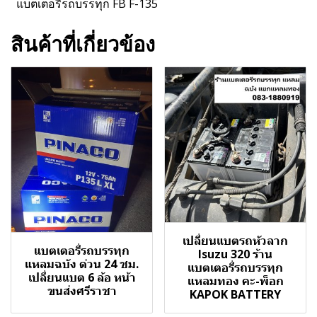
แบตเตอรี่รถบรรทุก FB F-135
สินค้าที่เกี่ยวข้อง
เปลี่ยนแบตรถหัวลาก
แบตเตอรี่รถบรรทุก
Isuzu 320 ร้าน
แหลมฉบัง ด่วน 24 ชม.
แบตเตอรี่รถบรรทุก
เปลี่ยนแบต 6 ล้อ หน้า
แหลมทอง คะ-พ็อก
ขนส่งศรีราชา
KAPOK BATTERY