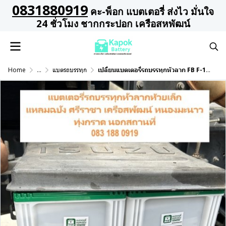
0831880919
คะ-พ็อก แบตเตอรี่ ส่งไว มั่นใจ
24 ชั่วโมง ชากกระปอก เครือสหพัฒน์
Home
...
แบตรถบรรทุก
เปลี่ยนแบตเตอรี่รถบรรทุกหัวลาก FB F-135 บ้านห้วยเล็ก แหลมฉบัง ศรีราชา