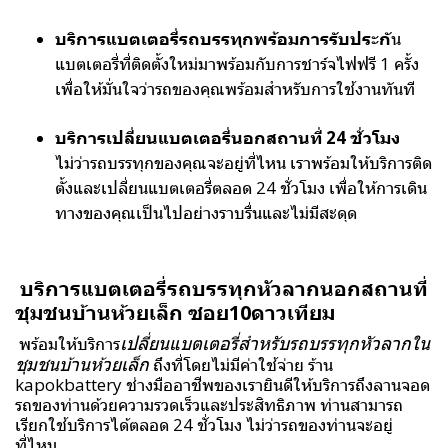
บริการแบตเตอรี่รถบรรทุกพร้อมการรับประกั
น
แบตเตอรี่ที่ติดตั้งใหม่มาพร้อมกับการชาร์จไฟฟรี 1 ครั้ง
เพื่อให้มั่นใจว่ารถของคุณพร้อมสำหรับการใช้งานทันที
บริการเปลี่ยนแบตเตอรี่นอกสถานที่ 24 ชั่วโมง
ไม่ว่ารถบรรทุกของคุณจะอยู่ที่ไหน เราพร้อมให้บริการติด
ตั้งและเปลี่ยนแบตเตอรี่ตลอด 24 ชั่วโมง เพื่อให้การเดิน
ทางของคุณเป็นไปอย่างราบรื่นและไม่มีสะดุด
บริการแบตเตอรี่รถบรรทุกหัวลากนอกสถานที่
ชุมชนบ้านห้วยเล็ก ซอย10ดาวเทียม
เปลี่ยนแบตเตอรี่สำหรับรถบรรทุกหัวลากใน
พร้อมให้บริการ
ชุมชนบ้านห้วยเล็ก
ถึงที่โดยไม่มีค่าใช้จ่าย ร้าน
kapokbattery ช่างมืออาชีพของเรายินดีให้บริการถึงลานจอด
รถของท่านด้วยความรวดเร็วและประสิทธิภาพ ท่านสามารถ
เรียกใช้บริการได้ตลอด 24 ชั่วโมง ไม่ว่ารถของท่านจะอยู่
ที่ไหน