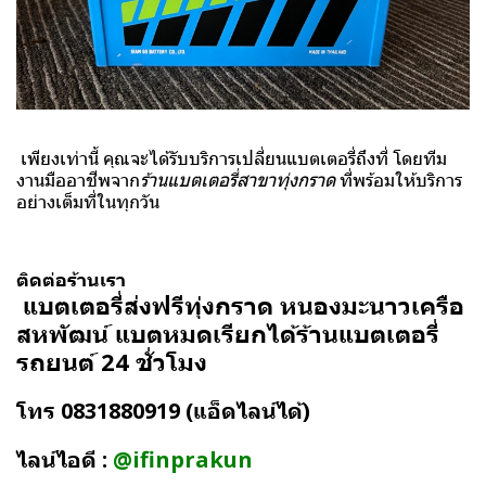
เพียงเท่านี้ คุณจะได้รับบริการเปลี่ยนแบตเตอรี่ถึงที่ โดยทีม
งานมืออาชีพจาก
ร้านแบตเตอรี่สาขาทุ่งกราด
ที่พร้อมให้บริการ
อย่างเต็มที่ในทุกวัน
ติดต่อร้านเรา
แบตเตอรี่ส่งฟรีทุ่งกราด หนองมะนาวเครือ
สหพัฒน์ แบตหมดเรียกได้ร้านแบตเตอรี่
รถยนต์ 24 ชั่วโมง
โทร 0831880919 (แอ็ดไลน์ได้)
ไลน์ไอดี :
@ifinprakun