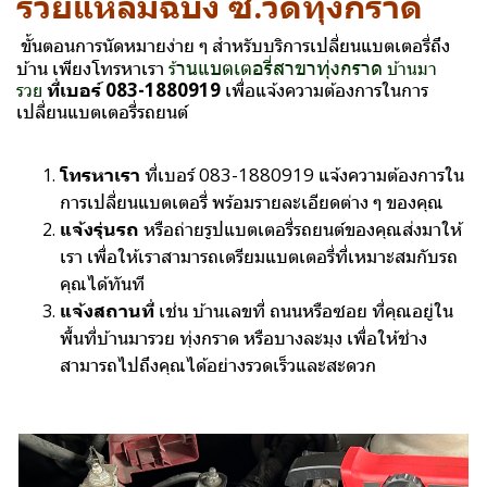
รวยแหลมฉบัง ซ.วัดทุ่งกราด
ขั้นตอนการนัดหมายง่าย ๆ สำหรับบริการเปลี่ยนแบตเตอรี่ถึง
านแบตเตอรี่สาขาทุ่งกราด
บ้าน เพียงโทรหาเรา
ร้
บ้านมา
ที่เบอร์ 083-1880919
เพื่อแจ้งความต้องการในการ
รวย
เปลี่ยนแบตเตอรี่รถยนต์
โทรหาเรา
ที่เบอร์ 083-1880919 แจ้งความต้องการใน
การเปลี่ยนแบตเตอรี่ พร้อมรายละเอียดต่าง ๆ ของคุณ
แจ้งรุ่นรถ
หรือถ่ายรูปแบตเตอรี่รถยนต์ของคุณส่งมาให้
เรา เพื่อให้เราสามารถเตรียมแบตเตอรี่ที่เหมาะสมกับรถ
คุณได้ทันที
แจ้งสถานที่
เช่น บ้านเลขที่ ถนนหรือซอย ที่คุณอยู่ใน
พื้นที่บ้านมารวย ทุ่งกราด หรือบางละมุง เพื่อให้ช่าง
สามารถไปถึงคุณได้อย่างรวดเร็วและสะดวก