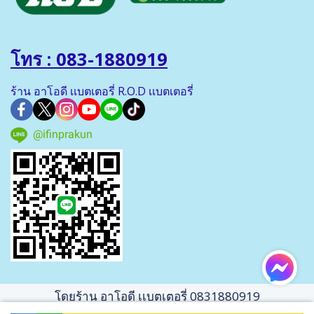
โทร : 083-1880919
ร้าน อาโอดี เเบตเตอรี่ R.O.D เเบตเตอรี่
@ifinprakun
โดยร้าน อาโอดี เเบตเตอรี่ 0831880919