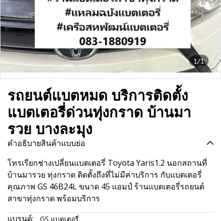
1/1
รถยนต์แบตหมด บริการติดตั้ง
แบตเตอรี่ด่วนทุ่งกราด บ้านมา
รวย บางละมุง
คำอธิบายสินค้าแบบย่อ
โทรเรียกช่างเปลี่ยนแบตเตอรี่ Toyota Yaris1.2 นอกสถานที่
บ้านมารวย ทุ่งกราด ติดตั้งถึงที่ไม่มีค่าบริการ กับแบตเตอรี่
คุณภาพ GS 46B24L ขนาด 45 แอมป์ ร้านแบตเตอรี่รถยนต์
สาขาทุ่งกราด พร้อมบริการ
แบรนด์:
GS แบตเตอรี่