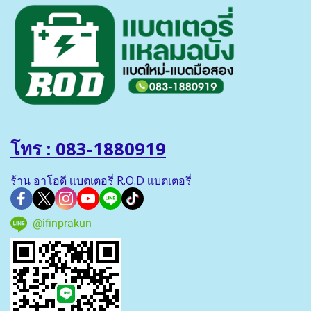
โทร : 083-1880919
ร้าน อาโอดี เเบตเตอรี่ R.O.D เเบตเตอรี่
@ifinprakun