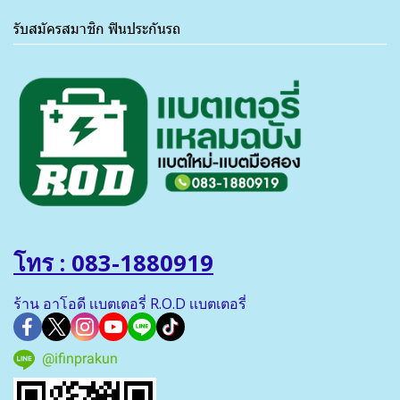
รับสมัครสมาชิก ฟินประกันรถ
โทร : 083-1880919
ร้าน อาโอดี เเบตเตอรี่ R.O.D เเบตเตอรี่
@ifinprakun