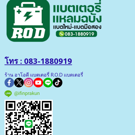
โทร : 083-1880919
ร้าน อาโอดี เเบตเตอรี่ R.O.D เเบตเตอรี่
@ifinprakun