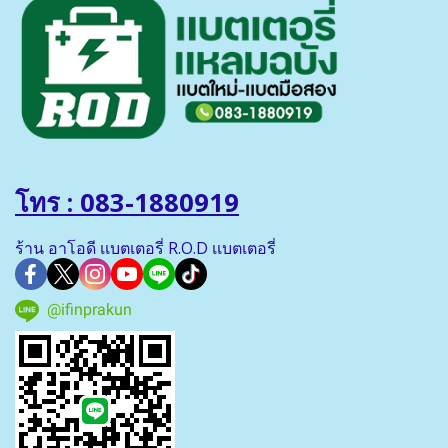
โทร : 083-1880919
ร้าน อาโอดี เเบตเตอรี่ R.O.D เเบตเตอรี่
@ifinprakun