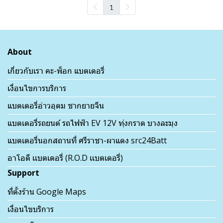
1
About
เกี่ยวกับเรา คะ-พ็อก แบตเตอรี่
เงื่อนไขการบริการ
แบตเตอรี่อ่าวอุดม ชากยายจีน
แบตเตอรี่รถยนต์ รถไฟฟ้า EV 12V ทุ่งกราด บางละมุง
แบตเตอรี่นอกสถานที่ ศรีราชา-ผาแดง src24Batt
อาโอดี เเบตเตอรี่ (R.O.D เเบตเตอรี่)
Support
ที่ตั้งร้าน Google Maps
เงื่อนไขบริการ