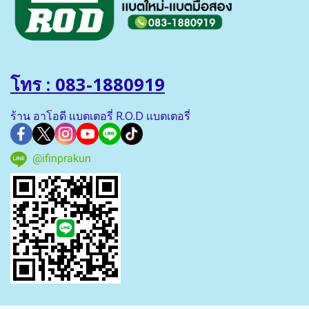
โทร : 083-1880919
ร้าน อาโอดี เเบตเตอรี่ R.O.D เเบตเตอรี่
@ifinprakun