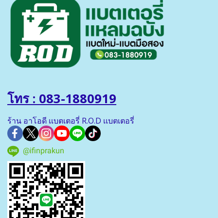
โทร : 083-1880919
ร้าน อาโอดี เเบตเตอรี่ R.O.D เเบตเตอรี่
@ifinprakun