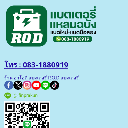
โทร : 083-1880919
ร้าน อาโอดี เเบตเตอรี่ R.O.D เเบตเตอรี่
@ifinprakun