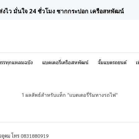
ส่งไว มั่นใจ 24 ชั่วโมง ชากกระปอก เครือสหพัฒน์
บรรทุกแหลมฉบัง
แบตเตอรี่เครือสหพัฒน์
จั๊มแบตรถยนต์
เ
1 ผลลัพธ์สำหรับแท็ก "แบตเตอรี่ริมทางรถไฟ"
าวอุดม โทร 0831880919