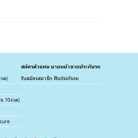
สมัครตัวแทน นายหน้าขายประกันรถ
งวด)
รับสมัครสมาชิก ฟินประกันรถ
่อน 10งวด)
nsure