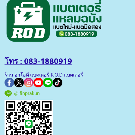
โทร : 083-1880919
ร้าน อาโอดี เเบตเตอรี่ R.O.D เเบตเตอรี่
@ifinprakun