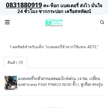
0831880919
คะ-พ็อก แบตเตอรี่ ส่งไว มั่นใจ
24 ชั่วโมง ชากกระปอก เครือสหพัฒน์
1 ผลลัพธ์สำหรับแท็ก "แบตเตอรี่หัวลากใช้เเทน 4DTL"
สินค้า (1)
แบตเตอรี่รถหัวลากแหลมฉบัง ส่งด่วน 24 ชม. เปลี่ยน
แบต Scania P360 PINACO N150 ขั้ว L หูเชือก ตรงรุ่น