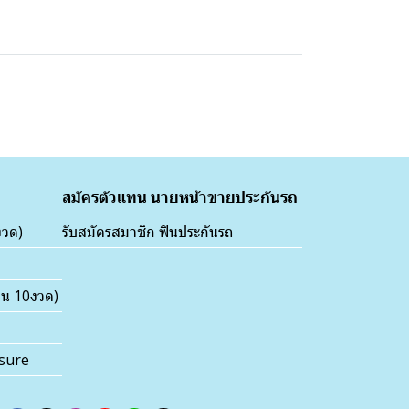
สมัครตัวแทน นายหน้าขายประกันรถ
งวด)
รับสมัครสมาชิก ฟินประกันรถ
่อน 10งวด)
nsure