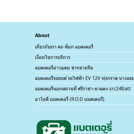
About
เกี่ยวกับเรา คะ-พ็อก แบตเตอรี่
เงื่อนไขการบริการ
แบตเตอรี่อ่าวอุดม ชากยายจีน
แบตเตอรี่รถยนต์ รถไฟฟ้า EV 12V ทุ่งกราด บางละม
แบตเตอรี่นอกสถานที่ ศรีราชา-ผาแดง src24Batt
อาโอดี เเบตเตอรี่ (R.O.D เเบตเตอรี่)