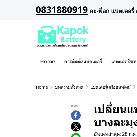
0831880919
คะ-พ็อก แบตเตอรี่ 
Home
การติดตั้งแบตเตอรี่
แบตเตอรี่รถ
Home
บทความทั้งหมด
แบตเตอรี่เครือสหพัฒน์
เปลี่ยนแ
แชร์
บางละมุ
อัพเดทล่าสุด: 28 ก.ค