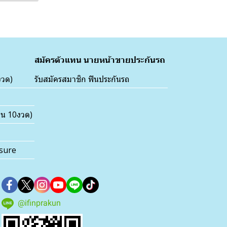
สมัครตัวแทน นายหน้าขายประกันรถ
งวด)
รับสมัครสมาชิก ฟินประกันรถ
่อน 10งวด)
nsure
@ifinprakun