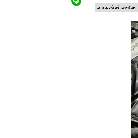
แบตเตอรี่เครือสหพัฒน์