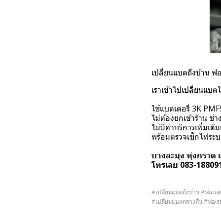
เปลี่ยนแบตถึงบ้าน ฟ
เราเข้าไปเปลี่ยนแบตให
ใช้แบตเตอรี่ 3K PMF
ไม่ต้องยกเข้าร้าน ช่างถ
ไม่มีค่าบริการเพิ่มเต
พร้อมตรวจเช็กไฟระ
บางละมุง ทุ่งกราด 
โทรเลย 083-18809
#เปลี่ยนแบตถึงบ้าน #ฟอเร
#เปลี่ยนแบตกลางคืน #ฟอเ