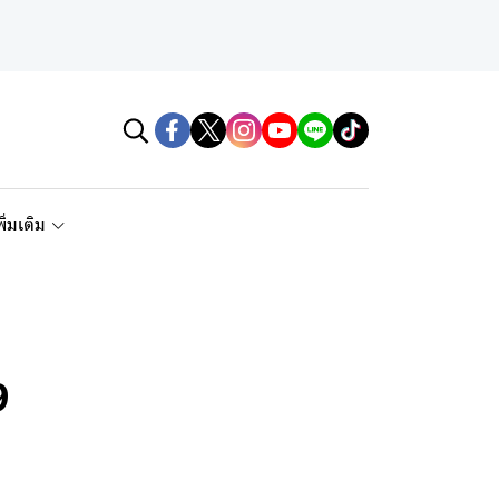
พิ่มเติม
9