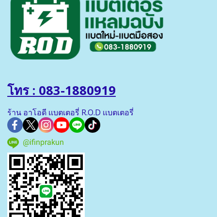
โทร : 083-1880919
ร้าน อาโอดี เเบตเตอรี่ R.O.D เเบตเตอรี่
@ifinprakun