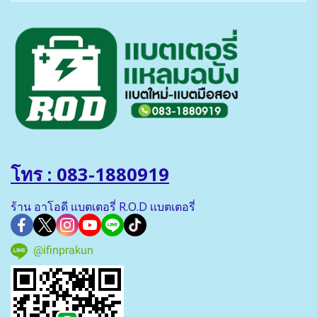
โทร : 083-1880919
ร้าน อาโอดี เเบตเตอรี่ R.O.D เเบตเตอรี่
@ifinprakun